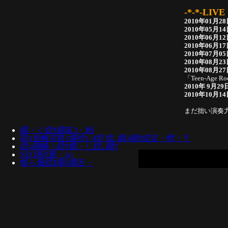
-*-*-LIV
2010年01月
2010年05月1
2010年06月
2010年06月
2010年07月
2010年08月
2010年08月
「Teen-Age Ro
2010年 9月2
2010年10月14
まだ拙い演奏力
繝・く繧ｹ繝亥ｺ・相
邵ｮ豈帷浣豁｣繝倥い繧｢繧､繝ｭ繝ｳ繧定・螳・〒
繧ｪ繝輔ぅ繧ｹ繝・じ繧､繝ｳ
SEO蟇ｾ遲・/a>
蟆ら畑繧ｵ繝ｼ繝舌・