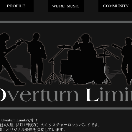
erturn Limitsです！
 Limitsは4人組（8月1日現在）のミクスチャーロックバンドです。
9歳！オリジナル楽曲を演奏しています。