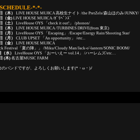
E SCHEDULE-*-*-
28日（木）
LIVE HOUSE MUJICA 高校生ナイト /the PretZels/森山ほのみ/JUNKY/
4日（金)
LIVE HOUSE MUJICA /ｶﾞﾘﾍﾞﾝｽﾞ
12日（土）
LiveHouse OYS 「check it out!」 /phonon/
17日（木）
LIVE HOUSE MUJICA /TURBINES DRIVE(from 東京)
05日（月）
LiveHouse OYS 「Escaping」 /Escape/Energy Rain/Shooting Star/
23日（月）
CLUB UPSET 「An opportunity」 /etc...
27日（金）
LIVE HOUSE MUJICA
ck Festival「夏の陣」」 /Miku/Cloudy Man/Jack-o'-lantern/SONIC BOOM/
9日（水）
LiveHouse OYS 「おーいえー vol.14」 /ハーレムズ/etc…
日 (木)
名古屋MUSIC FARM
のバンドですが、よろしくお願いします(*・ω・)ﾉ