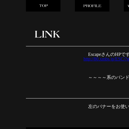
EscapeさんのHPです
http://80.xmbs.jp/ESC/?
～～～～系のバン
左のバナーをお使い